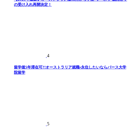
の受け入れ再開決定！
4
留学後5年滞在可?!オーストラリア就職•永住したいならパース大学
院留学
5