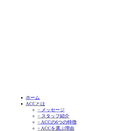
ホーム
ACCとは
− メッセージ
− スタッフ紹介
− ACCの6つの特徴
− ACCを選ぶ理由