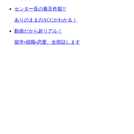
センター長の毒舌炸裂?!
ありのままのACCがわかる！
動画だから超リアル！
留学•就職•恋愛、全部話します