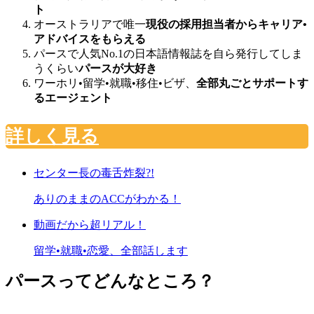
ト
オーストラリアで唯一
現役の採用担当者からキャリア•
アドバイスをもらえる
パースで人気No.1の日本語情報誌を自ら発行してしま
うくらい
パースが大好き
ワーホリ•留学•就職•移住•ビザ、
全部丸ごとサポートす
るエージェント
詳しく見る
センター長の毒舌炸裂?!
ありのままのACCがわかる！
動画だから超リアル！
留学•就職•恋愛、全部話します
パースってどんなところ？