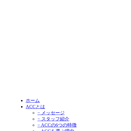
ホーム
ACCとは
− メッセージ
− スタッフ紹介
− ACCの6つの特徴