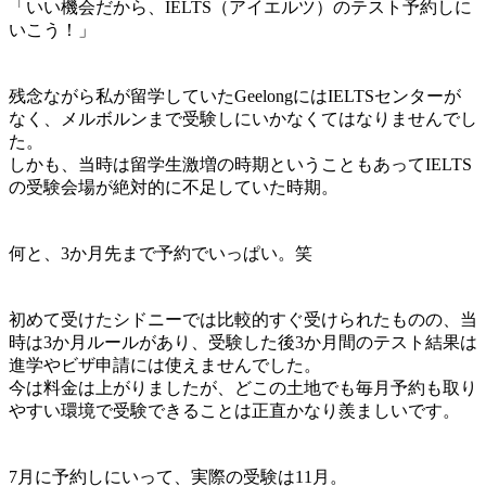
「いい機会だから、IELTS（アイエルツ）のテスト予約しに
いこう！」
残念ながら私が留学していたGeelongにはIELTSセンターが
なく、メルボルンまで受験しにいかなくてはなりませんでし
た。
しかも、当時は留学生激増の時期ということもあってIELTS
の受験会場が絶対的に不足していた時期。
何と、
3か月先まで予約でいっぱい
。笑
初めて受けたシドニーでは比較的すぐ受けられたものの、
当
時は3か月ルールがあり、受験した後3か月間のテスト結果は
進学やビザ申請には使えませんでした
。
今は料金は上がりましたが、どこの土地でも毎月予約も取り
やすい環境で受験できることは正直かなり羨ましいです。
7月に予約しにいって、実際の受験は11月。