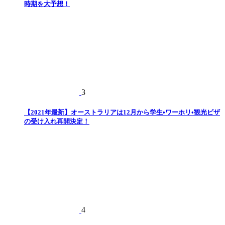
時期を大予想！
3
【2021年最新】オーストラリアは12月から学生•ワーホリ•観光ビザ
の受け入れ再開決定！
4