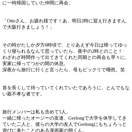
に一時帰国していた仲間に再会。
「Ottoさん、お疲れ様です！あ、明日2時に迎え行きますん
で大阪行きましょう！」
その時がたしか夕方6時頃で、とりあえず今日は帰ってゆっ
くり寝られるなんて思っていたら、夜中の2時とのこと！
わざわざ時間作って出てきてくれた同期との再会も早々に、
実家に帰ってつかの間の休息。
深夜から旅行に行くと言ったら、母もビックリで唖然。笑
首を長くして待っていてくれていたであろうに、とんでもな
い親不孝な者です。
旅行メンバーは私も含めて5人。
一緒に帰ったオージーの友達、Geelongで大学を休学してき
ていた二人と、彼らの大学の友人でGeelongにもちょろっと
遊びに来たことのある漫画家の卵くん。