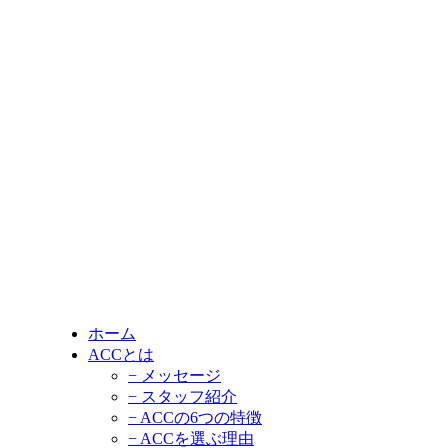
ホーム
ACCとは
− メッセージ
− スタッフ紹介
− ACCの6つの特徴
− ACCを選ぶ理由