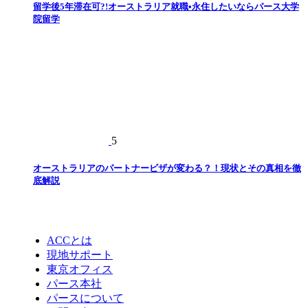
留学後5年滞在可?!オーストラリア就職•永住したいならパース大学
院留学
5
オーストラリアのパートナービザが変わる？！現状とその真相を徹
底解説
ACCとは
現地サポート
東京オフィス
パース本社
パースについて