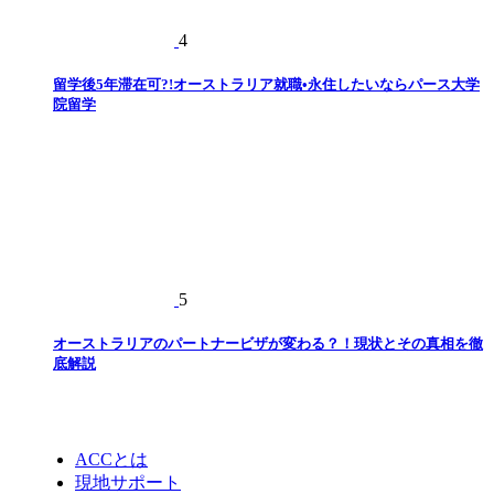
4
留学後5年滞在可?!オーストラリア就職•永住したいならパース大学
院留学
5
オーストラリアのパートナービザが変わる？！現状とその真相を徹
底解説
ACCとは
現地サポート