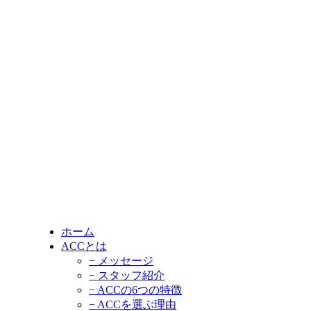
ホーム
ACCとは
− メッセージ
− スタッフ紹介
− ACCの6つの特徴
− ACCを選ぶ理由