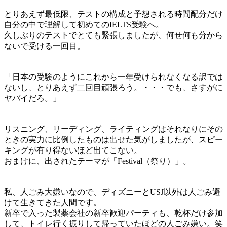
とりあえず最低限、テストの構成と予想される時間配分だけ
自分の中で理解して初めてのIELTS受験へ。
久しぶりのテストでとても緊張しましたが、何せ何も分から
ないで受ける一回目。
「日本の受験のようにこれから一年受けられなくなる訳では
ないし、とりあえず二回目頑張ろう。・・・でも、さすがに
ヤバイだろ。」
リスニング、リーディング、ライティングはそれなりにその
ときの実力に比例したものは出せた気がしましたが、スピー
キングが有り得ないほど出てこない。
おまけに、出されたテーマが
「Festival（祭り）」
。
私、
人ごみ大嫌いなので、ディズニーとUSJ以外は人ごみ避
けて生きてきた人間です
。
新卒で入った製薬会社の新卒歓迎パーティも、乾杯だけ参加
して、トイレ行く振りして帰っていたほどの人ごみ嫌い。笑