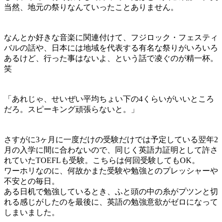
当然、地元の祭りなんていったことありません。
なんとか好きな音楽に関連付けて、フジロック・フェスティ
バルの話や、日本には地域を代表する有名な祭りがいろいろ
あるけど、行った事はないよ、という話で凌ぐのが精一杯。
笑
「あれじゃ、せいぜい平均ちょい下の4くらいがいいところ
だろ。スピーキング頑張らないと。」
さすがに3ヶ月に一度だけの受験だけでは予定している翌年2
月の入学に間に合わないので、同じく英語力証明として許さ
れていた
TOEFL
も受験。こちらは何回受験してもOK。
ワーホリなのに、何故かまた受験や勉強とのプレッシャーや
不安との毎日。
ある日机で勉強しているとき、ふと頭の中の糸がプツンと切
れる感じがしたのを最後に、英語の勉強意欲がゼロになって
しまいました。