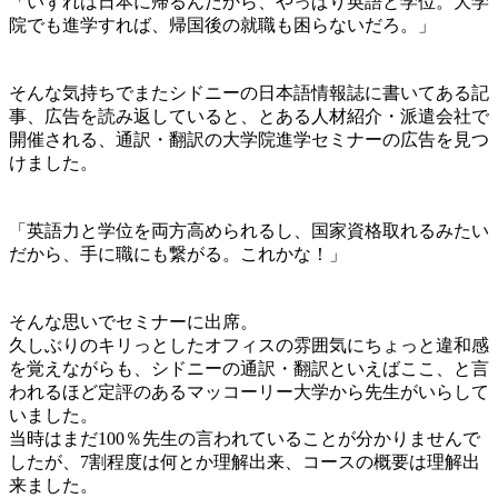
「いずれは日本に帰るんだから、やっぱり英語と学位。大学
院でも進学すれば、帰国後の就職も困らないだろ。」
そんな気持ちでまたシドニーの日本語情報誌に書いてある記
事、広告を読み返していると、とある人材紹介・派遣会社で
開催される、
通訳・翻訳の大学院進学セミナー
の広告を見つ
けました。
「英語力と学位を両方高められるし、国家資格取れるみたい
だから、手に職にも繋がる。これかな！」
そんな思いでセミナーに出席。
久しぶりのキリっとしたオフィスの雰囲気にちょっと違和感
を覚えながらも、シドニーの通訳・翻訳といえばここ、と言
われるほど定評のあるマッコーリー大学から先生がいらして
いました。
当時はまだ100％先生の言われていることが分かりませんで
したが、7割程度は何とか理解出来、コースの概要は理解出
来ました。