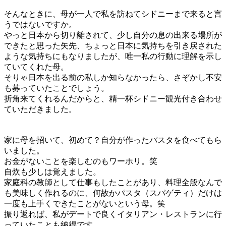
そんなときに、
母が一人で私を訪ねてシドニーまで来る
と言
うではないですか。
やっと日本から切り離されて、少し自分の息の出来る場所が
できたと思った矢先、ちょっと日本に気持ちを引き戻された
ような気持ちにもなりましたが、唯一私の行動に理解を示し
ていてくれた母。
そりゃ日本を出る前の私しか知らなかったら、さぞかし不安
も募っていたことでしょう。
折角来てくれるんだからと、精一杯シドニー観光付き合わせ
ていただきました。
家に母を招いて、初めて？自分が作ったパスタを食べてもら
いました。
お金がないことを楽しむのもワーホリ。笑
自炊も少しは覚えました。
家庭科の教師として仕事もしたことがあり、料理全般なんで
も美味しく作れるのに、何故かパスタ（スパゲティ）だけは
一度も上手くできたことがないという母。笑
振り返れば、私がデートで良くイタリアン・レストランに行
っていたことも納得です。