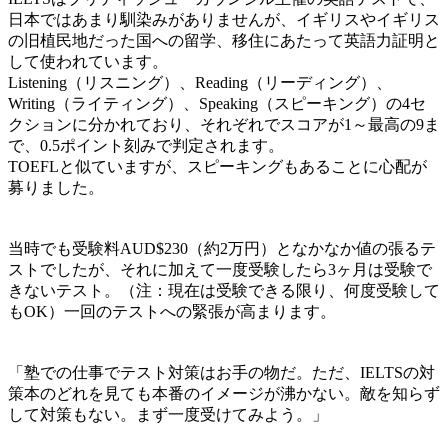
日本ではあまり馴染みがありませんが、イギリスやイギリス
の旧植民地だった国への留学、移住にあたって英語力証明と
して使われています。
Listening（リスニング）、Reading（リーディング）、
Writing（ライティング）、Speaking（スピーキング）の4セ
クションに分かれており、それぞれでスコアが1～最高の9ま
で、0.5ポイント刻みで判定されます。
TOEFLと似ていますが、スピーキングもあることに心配が
募りました。
当時でも受験料AUD$230（約2万円）となかなか値の張るテ
ストでしたが、それに加えて一度受験したら3ヶ月は受験で
きないテスト。（注：現在は受験できる限り、何度受験して
もOK）一回のテストへの緊張が高まります。
「塾での仕事でテスト対策はお手の物だ。ただ、IELTSの対
策本のどれを見ても本番のイメージが沸かない。敵を知らず
して対策もない。まず一度受けてみよう。」