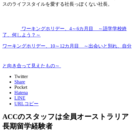
スのライフスタイルを愛する社長っぽくない社長。
ワーキングホリデー、4～6カ月目 ～語学学校終
了、何しよう？～
ワーキングホリデー、10～12カ月目 ～出会いと別れ、自分
と向き合って見えたもの～
Twitter
Share
Pocket
Hatena
LINE
URLコピー
ACCのスタッフは全員オーストラリア
長期留学経験者