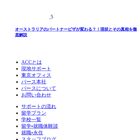
5
オーストラリアのパートナービザが変わる？！現状とその真相を徹
底解説
ACCとは
現地サポート
東京オフィス
パース本社
パースについて
お問い合わせ
サポートの流れ
留学プラン
学校一覧
留学•就職体験談
就職•永住
スタッフブログ