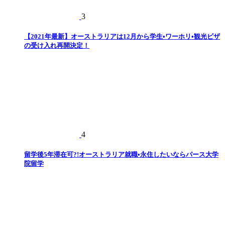
3
【2021年最新】オーストラリアは12月から学生•ワーホリ•観光ビザ
の受け入れ再開決定！
4
留学後5年滞在可?!オーストラリア就職•永住したいならパース大学
院留学