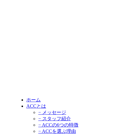
ホーム
ACCとは
− メッセージ
− スタッフ紹介
− ACCの6つの特徴
− ACCを選ぶ理由