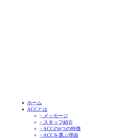
ホーム
ACCとは
− メッセージ
− スタッフ紹介
− ACCの6つの特徴
− ACCを選ぶ理由