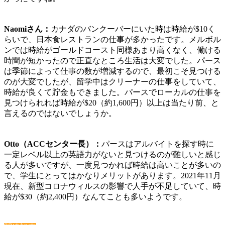
Naomiさん：
カナダのバンクーバーにいた時は時給が$10く
らいで、日本食レストランの仕事が多かったです。メルボル
ンでは時給がゴールドコースト同様あまり高くなく、働ける
時間が短かったので正直なところ生活は大変でした。
パース
は季節によって仕事の数が増減するので、最初こそ見つける
のが大変でした
が、留学中はクリーナーの仕事をしていて、
時給が良くて貯金もできました。
パースでローカルの仕事を
見つけられれば時給が$20（約1,600円）以上は当たり前
、と
言えるのではないでしょうか。
Otto（ACCセンター長）：
パースはアルバイトを探す時に
一定レベル以上の英語力がないと見つけるのが難しいと感じ
る人が多い
ですが、一度見つかれば時給は高いことが多いの
で、学生にとってはかなりメリットがあります。2021年11月
現在、新型コロナウィルスの影響で人手が不足していて、
時
給が$30（
約
2,400円）
なんてことも多いようです。