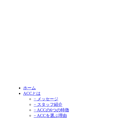
ホーム
ACCとは
− メッセージ
− スタッフ紹介
− ACCの6つの特徴
− ACCを選ぶ理由