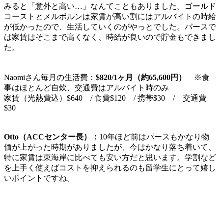
みると「意外と高い…」なんてこともありました。
ゴールド
コーストとメルボルンは家賃が高い割にはアルバイトの時給
が低かったので、生活していくのがやっとでした。パースで
は家賃はそこまで高くなく、時給が良いので貯金もできまし
た。
Naomiさん毎月の生活費：
$820/1ヶ月（約65,600円）
※食
事はほとんど自炊、交通費はアルバイト時のみ
家賃（光熱費込）$640 / 食費$120 / 携帯$30 / 交通費
$30
Otto（ACCセンター長）：
10年ほど前はパースもかなり物
価が上がった時期がありましたが、今はかなり落ち着いて、
特に
家賃は東海岸に比べても安い
方だと思います。
学割など
を上手く使えばコストを抑えられる
のも留学生にとって嬉し
いポイントですね。