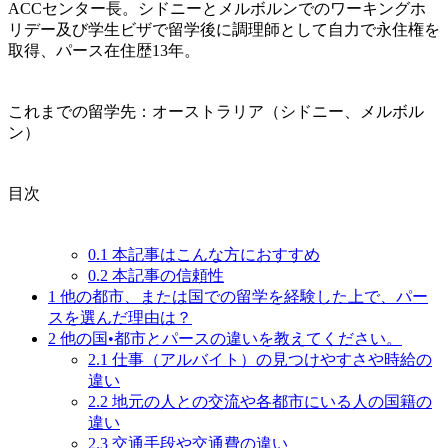
ACCセンター長。シドニーとメルボルンでのワーキングホ
リデー及び学生ビザで留学後に調理師として自力で永住権を
取得、パース在住歴13年。
これまでの留学先：オーストラリア（シドニー、メルボル
ン）
目次
0.1
本記事はこんな方におすすめ
0.2
本記事の信頼性
1
他の都市、または国での留学を経験した上で、パー
スを選んだ理由は？
2
他の国•都市とパースの違いを教えてください。
2.1
仕事（アルバイト）の見つけやすさや時給の
違い
2.2
地元の人との交流や各都市にいる人の国籍の
違い
2.3
交通手段や交通費の違い