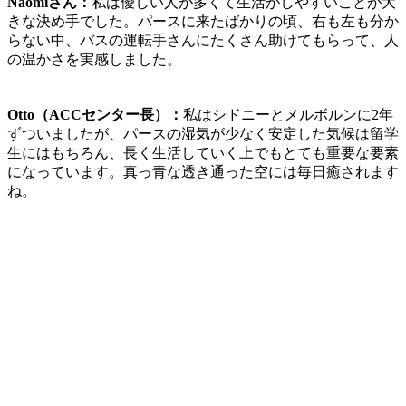
Naomiさん：
私は
優しい人が多くて生活がしやすい
ことが大
きな決め手でした。パースに来たばかりの頃、右も左も分か
らない中、バスの運転手さんにたくさん助けてもらって、
人
の温かさを実感
しました。
Otto（ACCセンター長）：
私はシドニーとメルボルンに2年
ずついましたが、
パースの湿気が少なく安定した気候
は留学
生にはもちろん、長く生活していく上でもとても重要な要素
になっています。
真っ青な透き通った空には毎日癒されます
ね。