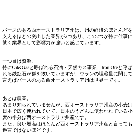
パースのある西オーストラリア州は、州の経済のほとんどを
支えるほどの突出した業界が2つあり、この2つが特に仕事に
就く業界として影響力が強いと感じています。
一つ目は
資源
。
特に
Oil&Gasと呼ばれる石油・天然ガス事業
、
Iron Oreと呼ば
れる鉄鉱石
が群を抜いていますが、
ウランの埋蔵量
に関して
言えばパースのある西オーストラリア州は世界一です。
あとは
農業
。
あまり知られていませんが、
西オーストラリア州産の小麦は
日本で広く使われていて、日本のうどんに使われれている小
麦の半分は西オーストラリア州産
です。
また、良い岩塩はほとんど
西オーストラリア州産と言っても
過言ではないほどです。