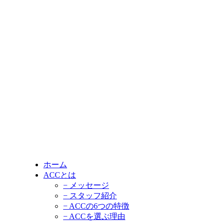
ホーム
ACCとは
− メッセージ
− スタッフ紹介
− ACCの6つの特徴
− ACCを選ぶ理由