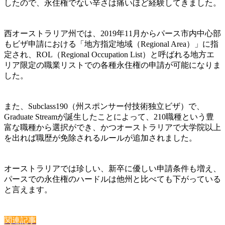
したので、永住権でない辛さは痛いほど経験してきました。
西オーストラリア州では、2019年11月から
パース市内中心部
もビザ申請における「地方指定地域（Regional Area）」に指
定され、ROL（Regional Occupation List）と呼ばれる地方エ
リア限定の職業リストでの各種永住権の申請が可能に
なりま
した。
また、
Subclass190（州スポンサー付技術独立ビザ）
で、
Graduate Stream
が誕生したことによって、
210職種という豊
富な職種から選択ができ、かつオーストラリアで大学院以上
を出れば職歴が免除されるルールが追加
されました。
オーストラリアでは珍しい、新卒に優しい申請条件も増え、
パースでの永住権のハードルは他州と比べても下がっている
と言えます。
関連記事