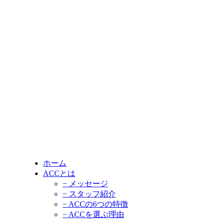
ホーム
ACCとは
− メッセージ
− スタッフ紹介
− ACCの6つの特徴
− ACCを選ぶ理由